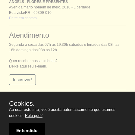
ANGELS - FLORES E PRESENTES
Avenida mario homem de melo, 2610 - Liberdade
Boa vista/RR - 69309-010
Entre em contato
Atendimento
Segunda a sexta das 07h as 19:30h sabados e feriados das 08h as
18h domingo das 08h as 12h
Quer receber nossas ofertas?
Deixe aqui seu e-maill.
Inscrever!
Mídia Social
Cookies.
Ao usar este site, você aceita automaticamente que usamos
cookies.
Pelo que?
Em que podemos ajudar?
Entendido
Copyright ©
2026 Desenvolvimento | 4conectar.