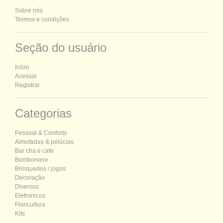
Sobre nós
Termos e condições
Seção do usuário
Início
Acessar
Registrar
Categorias
P
essoal &
C
onforto
Almofadas & pelúcias
Bar cha e cafe
Bomboniere
Brinquedos / jogos
Decoração
Diversos
Eletronicos
Floricultura
Kits