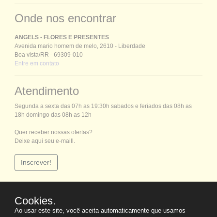
Onde nos encontrar
ANGELS - FLORES E PRESENTES
Avenida mario homem de melo, 2610 - Liberdade
Boa vista/RR - 69309-010
Entre em contato
Atendimento
Segunda a sexta das 07h as 19:30h sabados e feriados das 08h as
18h domingo das 08h as 12h
Quer receber nossas ofertas?
Deixe aqui seu e-maill.
Inscrever!
Mídia Social
Cookies.
Ao usar este site, você aceita automaticamente que usamos