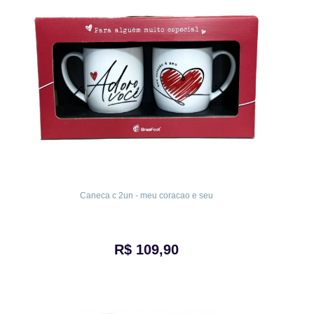
Caneca c 2un - meu coracao e seu
R$ 109,90