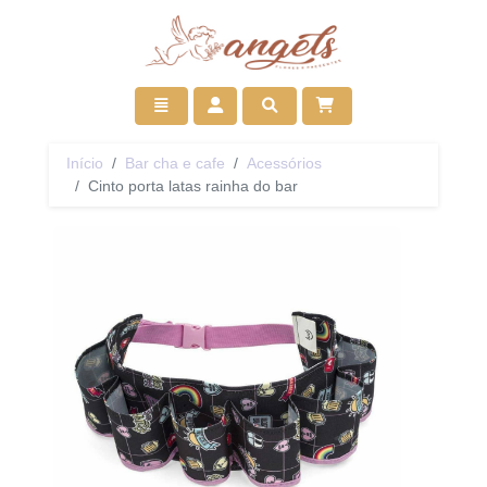
Ir para início
Toggle navigation
Acessar
Pesquisar
Início
Bar cha e cafe
Acessórios
Cinto porta latas rainha do bar