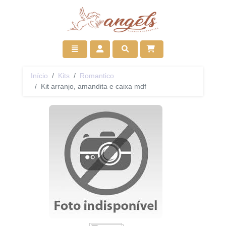
Ir para início
Toggle navigation
Acessar
Pesquisar
Início
Kits
Romantico
Kit arranjo, amandita e caixa mdf