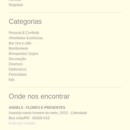
Registrar
Categorias
P
essoal &
C
onforto
Almofadas & pelúcias
Bar cha e cafe
Bomboniere
Brinquedos / jogos
Decoração
Diversos
Eletronicos
Floricultura
Kits
Onde nos encontrar
ANGELS - FLORES E PRESENTES
Avenida mario homem de melo, 2610 - Liberdade
Boa vista/RR - 69309-010
Entre em contato