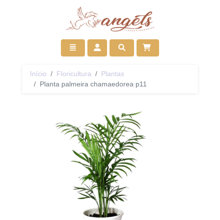
Ir para início
Toggle navigation
Acessar
Pesquisar
Início
Floricultura
Plantas
Planta palmeira chamaedorea p11