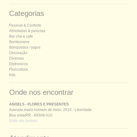
Categorias
P
essoal &
C
onforto
Almofadas & pelúcias
Bar cha e cafe
Bomboniere
Brinquedos / jogos
Decoração
Diversos
Eletronicos
Floricultura
Kits
Onde nos encontrar
ANGELS - FLORES E PRESENTES
Avenida mario homem de melo, 2610 - Liberdade
Boa vista/RR - 69309-010
Entre em contato