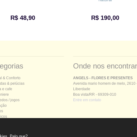
R$ 48,90
R$ 190,00
egorias
Onde nos encontra
al &
C
onforto
ANGELS - FLORES E PRESENTES
das & pelúcias
Avenida mario homem de melo, 2610 
a e cafe
Liberdade
niere
Boa vista/RR - 69309-010
edos / jogos
Entre em contato
ação
os
nicos
ltura
okies.
Pelo que?