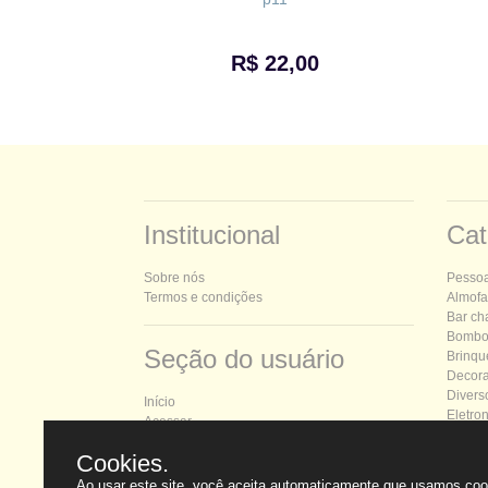
R$ 22,00
Institucional
Cat
Sobre nós
P
esso
Termos e condições
Almofa
Bar ch
Bombo
Seção do usuário
Brinqu
Decor
Divers
Início
Eletro
Acessar
Floricu
Registrar
Kits
Cookies.
Ao usar este site, você aceita automaticamente que usamos co