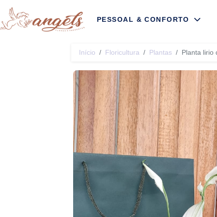
Ir para início
P
ESSOAL &
C
ONFORTO
Início
Floricultura
Plantas
Planta liri