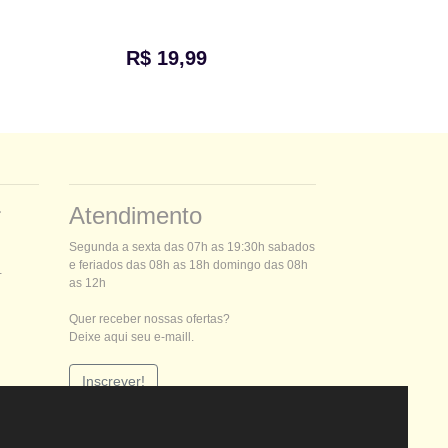
R$ 19,99
r
Atendimento
Segunda a sexta das 07h as 19:30h sabados
e feriados das 08h as 18h domingo das 08h
-
as 12h
Quer receber nossas ofertas?
Deixe aqui seu e-maill.
Inscrever!
Mídia Social