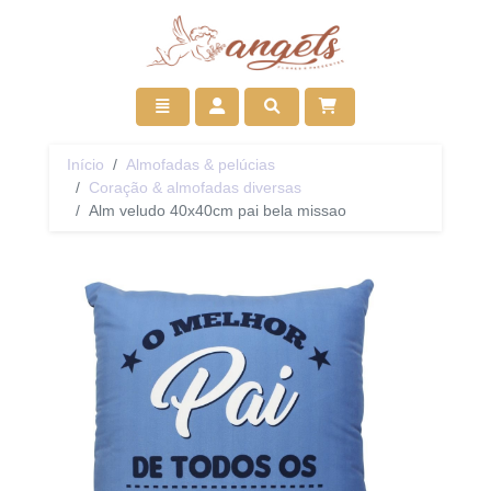
Ir para início
Toggle navigation
Acessar
Pesquisar
Início
Almofadas & pelúcias
Coração & almofadas diversas
Alm veludo 40x40cm pai bela missao