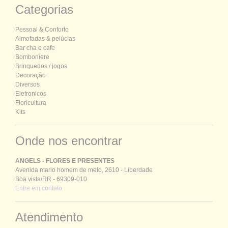
Categorias
P
essoal &
C
onforto
Almofadas & pelúcias
Bar cha e cafe
Bomboniere
Brinquedos / jogos
Decoração
Diversos
Eletronicos
Floricultura
Kits
Onde nos encontrar
ANGELS - FLORES E PRESENTES
Avenida mario homem de melo, 2610 - Liberdade
Boa vista/RR - 69309-010
Entre em contato
Atendimento