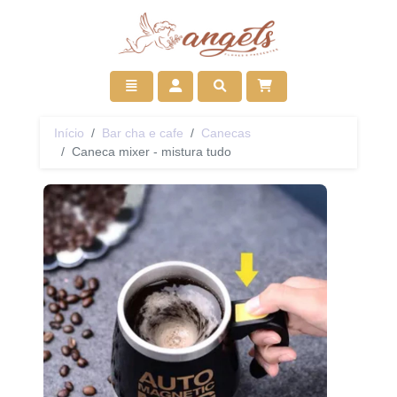
Ir para início
Toggle navigation
Acessar
Pesquisar
Início
Bar cha e cafe
Canecas
Caneca mixer - mistura tudo