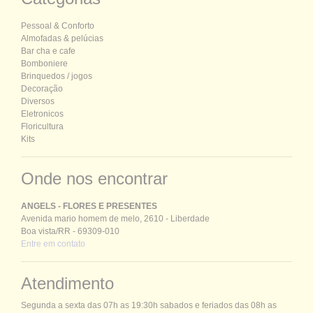
P
essoal &
C
onforto
Almofadas & pelúcias
Bar cha e cafe
Bomboniere
Brinquedos / jogos
Decoração
Diversos
Eletronicos
Floricultura
Kits
Onde nos encontrar
ANGELS - FLORES E PRESENTES
Avenida mario homem de melo, 2610 - Liberdade
Boa vista/RR - 69309-010
Entre em contato
Atendimento
Segunda a sexta das 07h as 19:30h sabados e feriados das 08h as