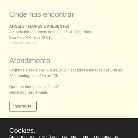
Onde nos encontrar
ANGELS - FLORES E PRESENTES
Avenida mario homem de melo, 2610 - Liberdade
Boa vista/RR - 69309-010
Entre em contato
Atendimento
Segunda a sexta das 07h as 19:30h sabados e feriados das 08h as
18h domingo das 08h as 12h
Quer receber nossas ofertas?
Deixe aqui seu e-maill.
Inscrever!
Mídia Social
Cookies.
Ao usar este site, você aceita automaticamente que usamos