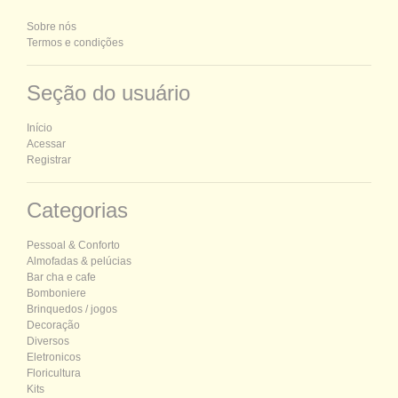
Sobre nós
Termos e condições
Seção do usuário
Início
Acessar
Registrar
Categorias
P
essoal &
C
onforto
Almofadas & pelúcias
Bar cha e cafe
Bomboniere
Brinquedos / jogos
Decoração
Diversos
Eletronicos
Floricultura
Kits