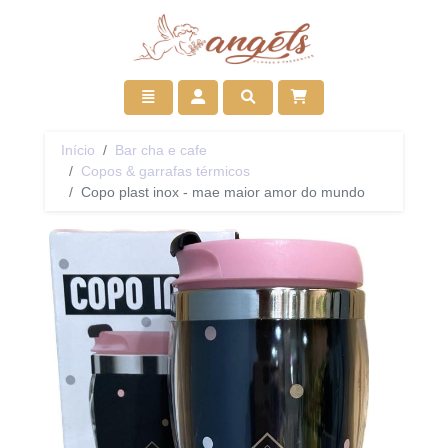
Ir para início
Toggle navigation
Acessar
Pesquisar
Início
Bar cha e cafe
Copos & garrafas térmicos
Copo plast inox - mae maior amor do mundo