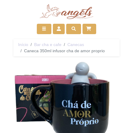
Ir para início
Toggle navigation
Acessar
Pesquisar
Início
Bar cha e cafe
Canecas
Caneca 350ml infusor cha de amor proprio