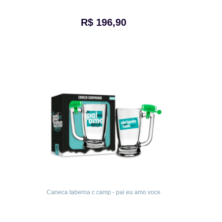
R$ 196,90
Caneca taberna c camp - pai eu amo voce